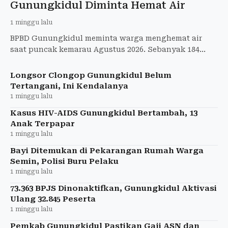
Gunungkidul Diminta Hemat Air
1 minggu lalu
BPBD Gunungkidul meminta warga menghemat air
saat puncak kemarau Agustus 2026. Sebanyak 184
tangki air bersih telah disalurkan ke wilayah
terdampak kekeringan.
Longsor Clongop Gunungkidul Belum
Tertangani, Ini Kendalanya
1 minggu lalu
Kasus HIV-AIDS Gunungkidul Bertambah, 13
Anak Terpapar
1 minggu lalu
Bayi Ditemukan di Pekarangan Rumah Warga
Semin, Polisi Buru Pelaku
1 minggu lalu
73.363 BPJS Dinonaktifkan, Gunungkidul Aktivasi
Ulang 32.845 Peserta
1 minggu lalu
Pemkab Gunungkidul Pastikan Gaji ASN dan