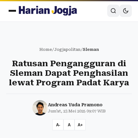
Home
/
Jogjapolitan
/
Sleman
Ratusan Pengangguran di
Sleman Dapat Penghasilan
lewat Program Padat Karya
Andreas Yuda Pramono
Jum'at, 23 Mei 2025 09:07 WIB
A-
A
A+