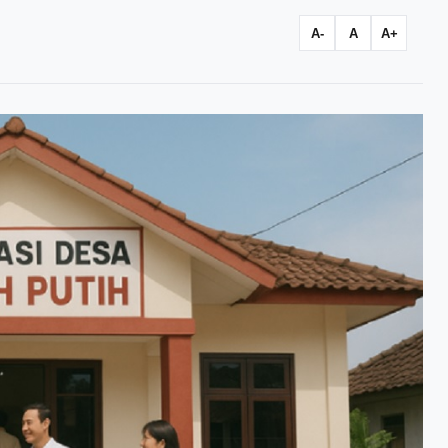
A-
A
A+