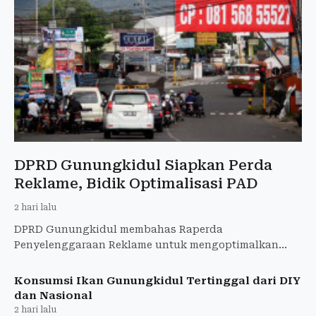
DPRD Gunungkidul Siapkan Perda
Reklame, Bidik Optimalisasi PAD
2 hari lalu
DPRD Gunungkidul membahas Raperda
Penyelenggaraan Reklame untuk mengoptimalkan
PAD, menata reklame, dan memperkuat kepastian
hukum.
Konsumsi Ikan Gunungkidul Tertinggal dari DIY
dan Nasional
2 hari lalu