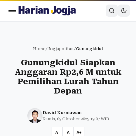
Home
/
Jogjapolitan
/
Gunungkidul
Gunungkidul Siapkan
Anggaran Rp2,6 M untuk
Pemilihan Lurah Tahun
Depan
David Kurniawan
Kamis, 09 Oktober 2025 19:07 WIB
A-
A
A+