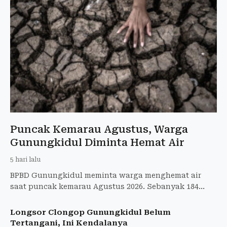
Puncak Kemarau Agustus, Warga
Gunungkidul Diminta Hemat Air
5 hari lalu
BPBD Gunungkidul meminta warga menghemat air
saat puncak kemarau Agustus 2026. Sebanyak 184
tangki air bersih telah disalurkan ke wilayah
terdampak kekeringan.
Longsor Clongop Gunungkidul Belum
Tertangani, Ini Kendalanya