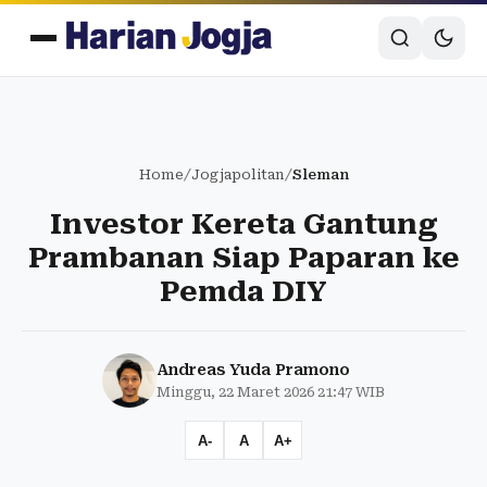
Home
/
Jogjapolitan
/
Sleman
Investor Kereta Gantung
Prambanan Siap Paparan ke
Pemda DIY
Andreas Yuda Pramono
Minggu, 22 Maret 2026 21:47 WIB
A-
A
A+