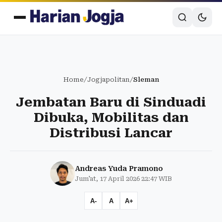
Home
/
Jogjapolitan
/
Sleman
Jembatan Baru di Sinduadi
Dibuka, Mobilitas dan
Distribusi Lancar
Andreas Yuda Pramono
Jum'at, 17 April 2026 22:47 WIB
A-
A
A+