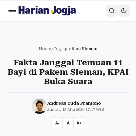
Home
/
Jogjapolitan
/
Sleman
Fakta Janggal Temuan 11
Bayi di Pakem Sleman, KPAI
Buka Suara
Andreas Yuda Pramono
Jum'at, 15 Mei 2026 17:17 WIB
A-
A
A+