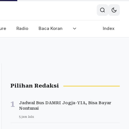
ure
Radio
Baca Koran
Index
Pilihan Redaksi
1
Jadwal Bus DAMRI Jogja-YIA, Bisa Bayar
Nontunai
5 jam lalu