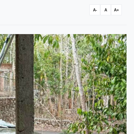
A-
A
A+