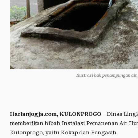
Ilustrasi bak penampungan ai
Harianjogja.com, KULONPROGO
—Dinas Ling
memberikan hibah Instalasi Pemanenan Air Hu
Kulonprogo, yaitu Kokap dan Pengasih.