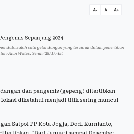
A-
A
A+
mendata salah satu gelandangan yang terciduk dalam penertiban
un-Alun Wates, Senin (28/1).-Ist
dangan dan pengemis (gepeng) ditertibkan
lokasi diketahui menjadi titik sering muncul
n Satpol PP Kota Jogja, Dodi Kurnianto,
ditertibkan. “Dari Januari sampai Desember