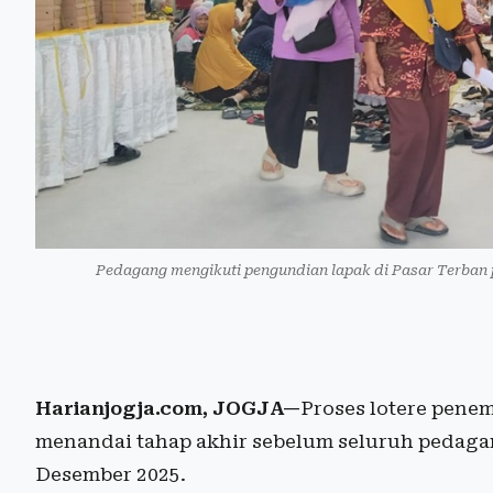
Pedagang mengikuti pengundian lapak di Pasar Terban p
Harianjogja.com, JOGJA—
Proses lotere pene
menandai tahap akhir sebelum seluruh pedag
Desember 2025.