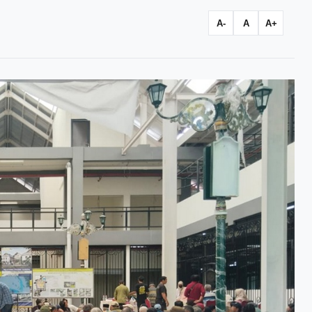
A-
A
A+