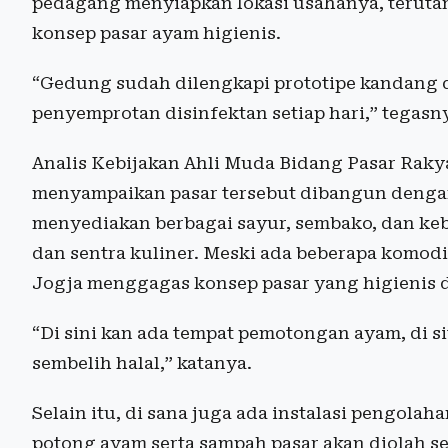
pedagang menyiapkan lokasi usahanya, terut
konsep pasar ayam higienis.
“Gedung sudah dilengkapi prototipe kandang d
penyemprotan disinfektan setiap hari,” tegasn
Analis Kebijakan Ahli Muda Bidang Pasar Raky
menyampaikan pasar tersebut dibangun deng
menyediakan berbagai sayur, sembako, dan ke
dan sentra kuliner. Meski ada beberapa komod
Jogja menggagas konsep pasar yang higienis d
“Di sini kan ada tempat pemotongan ayam, di si
sembelih halal,” katanya.
Selain itu, di sana juga ada instalasi pengola
potong ayam serta sampah pasar akan diolah 