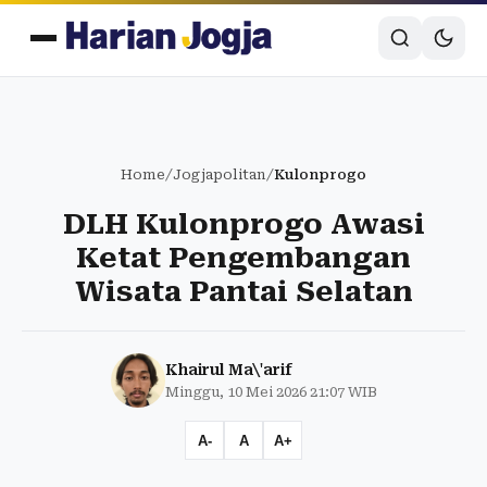
Home
/
Jogjapolitan
/
Kulonprogo
DLH Kulonprogo Awasi
Ketat Pengembangan
Wisata Pantai Selatan
Khairul Ma\'arif
Minggu, 10 Mei 2026 21:07 WIB
A-
A
A+