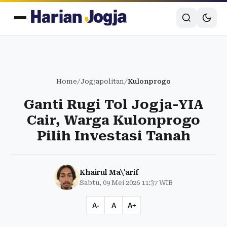
Home
/
Jogjapolitan
/
Kulonprogo
Ganti Rugi Tol Jogja-YIA
Cair, Warga Kulonprogo
Pilih Investasi Tanah
Khairul Ma\'arif
Sabtu, 09 Mei 2026 11:37 WIB
A-
A
A+