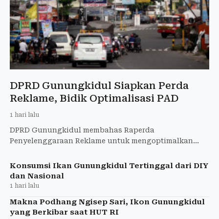
DPRD Gunungkidul Siapkan Perda
Reklame, Bidik Optimalisasi PAD
1 hari lalu
DPRD Gunungkidul membahas Raperda
Penyelenggaraan Reklame untuk mengoptimalkan
PAD, menata reklame, dan memperkuat kepastian
hukum.
Konsumsi Ikan Gunungkidul Tertinggal dari DIY
dan Nasional
1 hari lalu
Makna Podhang Ngisep Sari, Ikon Gunungkidul
yang Berkibar saat HUT RI