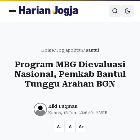
Home
/
Jogjapolitan
/
Bantul
Program MBG Dievaluasi
Nasional, Pemkab Bantul
Tunggu Arahan BGN
Kiki Luqman
Kamis, 18 Juni 2026 20:17 WIB
A-
A
A+