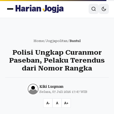
Home
/
Jogjapolitan
/
Bantul
Polisi Ungkap Curanmor
Paseban, Pelaku Terendus
dari Nomor Rangka
Kiki Luqman
Selasa, 07 Juli 2026 17:47 WIB
A-
A
A+