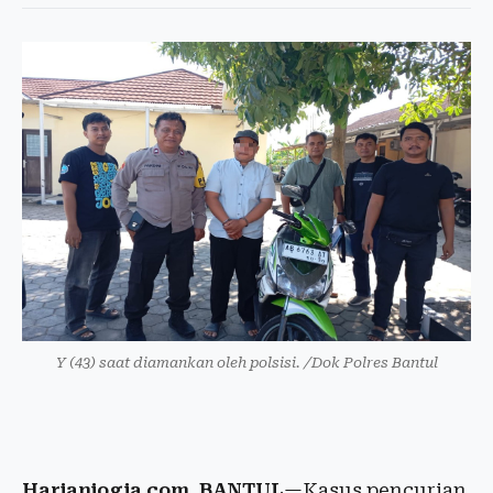
Y (43) saat diamankan oleh polsisi. /Dok Polres Bantul
Harianjogja.com, BANTUL
—Kasus pencurian