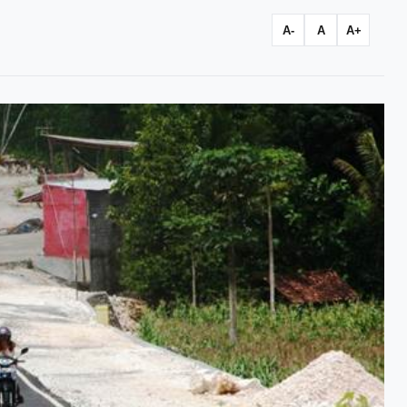
A-
A
A+