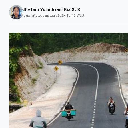
Stefani Yulindriani Ria S. R
Jum'at, 13 Januari 2023 18:47 WIB