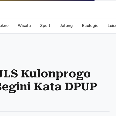
ekno
Wisata
Sport
Jateng
Ecologic
Leis
JJLS Kulonprogo
Begini Kata DPUP