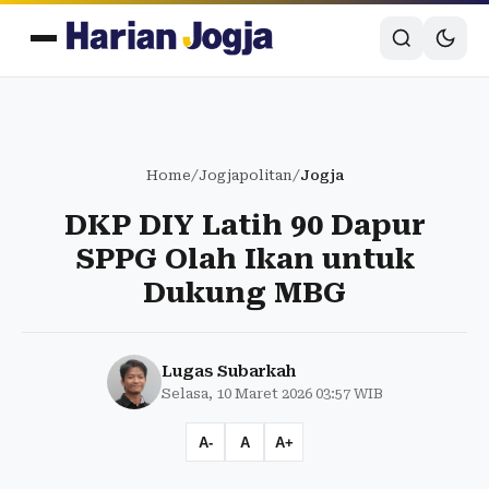
Home
/
Jogjapolitan
/
Jogja
DKP DIY Latih 90 Dapur
SPPG Olah Ikan untuk
Dukung MBG
Lugas Subarkah
Selasa, 10 Maret 2026 03:57 WIB
A-
A
A+