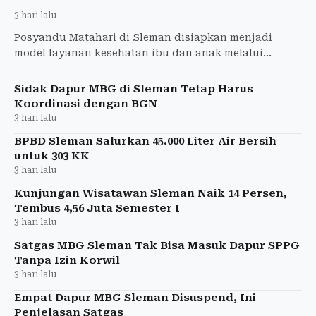
3 hari lalu
Posyandu Matahari di Sleman disiapkan menjadi
model layanan kesehatan ibu dan anak melalui
kolaborasi Pemkab Sleman, BRI, dan Rabu Biru
Foundation.
Sidak Dapur MBG di Sleman Tetap Harus
Koordinasi dengan BGN
3 hari lalu
BPBD Sleman Salurkan 45.000 Liter Air Bersih
untuk 303 KK
3 hari lalu
Kunjungan Wisatawan Sleman Naik 14 Persen,
Tembus 4,56 Juta Semester I
3 hari lalu
Satgas MBG Sleman Tak Bisa Masuk Dapur SPPG
Tanpa Izin Korwil
3 hari lalu
Empat Dapur MBG Sleman Disuspend, Ini
Penjelasan Satgas