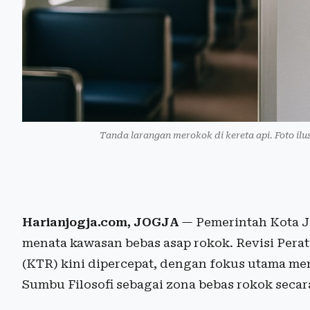
Tanda larangan merokok di kereta api. Foto ilus
Harianjogja.com, JOGJA
— Pemerintah Kota J
menata kawasan bebas asap rokok. Revisi Per
(KTR) kini dipercepat, dengan fokus utama me
Sumbu Filosofi sebagai zona bebas rokok seca