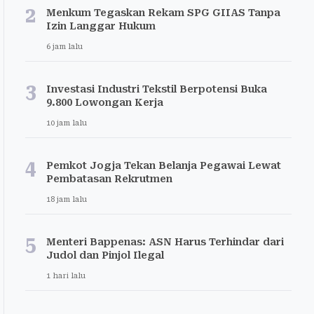
2
Menkum Tegaskan Rekam SPG GIIAS Tanpa
Izin Langgar Hukum
6 jam lalu
3
Investasi Industri Tekstil Berpotensi Buka
9.800 Lowongan Kerja
10 jam lalu
4
Pemkot Jogja Tekan Belanja Pegawai Lewat
Pembatasan Rekrutmen
18 jam lalu
5
Menteri Bappenas: ASN Harus Terhindar dari
Judol dan Pinjol Ilegal
1 hari lalu