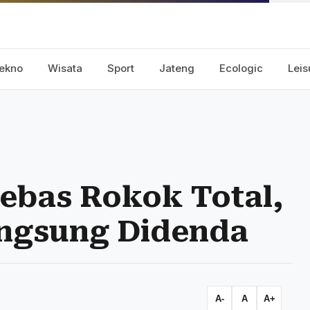
ekno
Wisata
Sport
Jateng
Ecologic
Leis
ebas Rokok Total,
ngsung Didenda
A-
A
A+