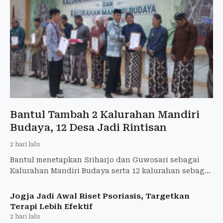
Bantul Tambah 2 Kalurahan Mandiri
Budaya, 12 Desa Jadi Rintisan
2 hari lalu
Bantul menetapkan Sriharjo dan Guwosari sebagai
Kalurahan Mandiri Budaya serta 12 kalurahan sebagai
Rintisan Budaya untuk memperkuat pelestarian
budaya lokal.
Jogja Jadi Awal Riset Psoriasis, Targetkan
Terapi Lebih Efektif
2 hari lalu