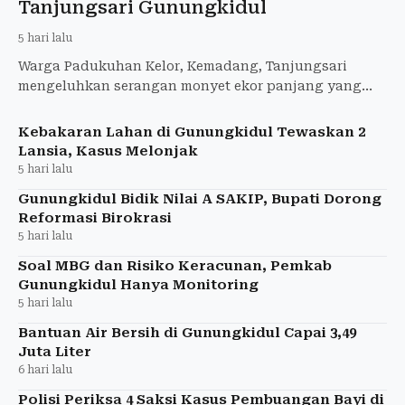
Tanjungsari Gunungkidul
5 hari lalu
Warga Padukuhan Kelor, Kemadang, Tanjungsari
mengeluhkan serangan monyet ekor panjang yang
merusak area pertanian yang dimiliki karena bisa
gagal panen.
Kebakaran Lahan di Gunungkidul Tewaskan 2
Lansia, Kasus Melonjak
5 hari lalu
Gunungkidul Bidik Nilai A SAKIP, Bupati Dorong
Reformasi Birokrasi
5 hari lalu
Soal MBG dan Risiko Keracunan, Pemkab
Gunungkidul Hanya Monitoring
5 hari lalu
Bantuan Air Bersih di Gunungkidul Capai 3,49
Juta Liter
6 hari lalu
Polisi Periksa 4 Saksi Kasus Pembuangan Bayi di