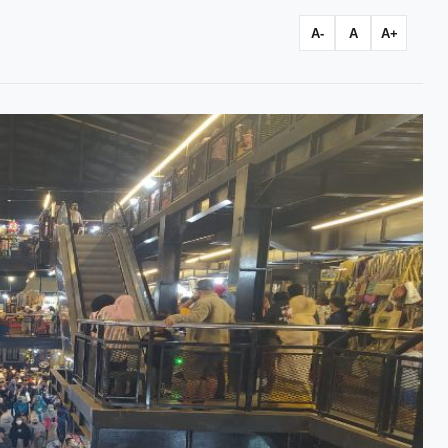
A-
A
A+