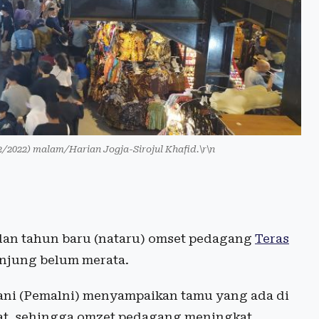
2/2022) malam/Harian Jogja-Sirojul Khafid.\r\n
 dan tahun baru (nataru) omset pedagang
Teras
njung belum merata.
ni (Pemalni) menyampaikan tamu yang ada di
kat, sehingga omzet pedagang meningkat.