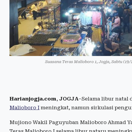
Suasana Teras Malioboro 1, Jogja, Sabtu (19/
Harianjogja.com
,
JOGJA
–Selama libur natal
Malioboro I
meningkat, namun sirkulasi pengu
Mujiono Wakil Paguyuban Malioboro Ahmad Ya
Teras Malioboro I selama libur nataru mening