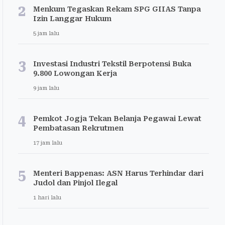
2
Menkum Tegaskan Rekam SPG GIIAS Tanpa
Izin Langgar Hukum
5 jam lalu
3
Investasi Industri Tekstil Berpotensi Buka
9.800 Lowongan Kerja
9 jam lalu
4
Pemkot Jogja Tekan Belanja Pegawai Lewat
Pembatasan Rekrutmen
17 jam lalu
5
Menteri Bappenas: ASN Harus Terhindar dari
Judol dan Pinjol Ilegal
1 hari lalu