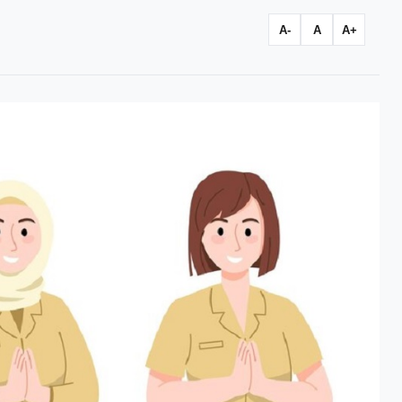
A-
A
A+